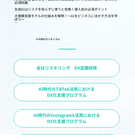
必須知識

生成AIはリスクを知らずに使うと危険！導入前の必須ポイント

大規模言語モデルの仕組みを解明！〜AIをビジネスに活かす方法を学
ぼう〜

なぜ今、AIを学ばなければならないのか？未来を左右するAIスキルの
本質！

生成AIの世界へようこそ　ChstGPTが示す新たな可能性

​その他のカリキュラム
ChatGPTの情報管理術　知っておくべき注意点と万全のセキュリティ
対策

プロンプト次第でAIはここまで変わる！ChatGPTで最適なプロンプト
を作る方法

ChatGPTで劇的にメール作成が速くなる！正しい日本語で簡単・丁寧
なビジネスメール術

会社リスキリング DX定額研修
Webライティングのプロンプト設計：記事作成から広告コピーまで実
践解説

競争に勝つ！ChatGPTで差別化されたビジネスアイデアを生み出す方
法

AI時代のTikTok活用における
効率アップ！ChatGPTを使ったデータ収集の新常識

DX化支援プログラム
最速で戦略を決める！ビジネスフレームワーク徹底解説

初心者から上級者まで！ChatGPTで劇的に加速するプログラミング

最先端AIでさをつける！ChatGPTでマーケティングの効率化を実現す
AI時代のInstagramk活用における
る方法

DX化支援プログラム
ChatGPTで人事部門の働き方を変える！採用から人材評価まで網羅

チームマネジメントの革命！ChatGPTが組織を変える
