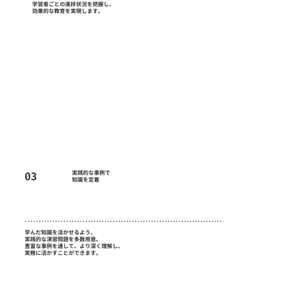
学習者ごとの進捗状況を把握し、
効果的な教育を実現します。
03
実践的な事例で
​知識を定着
学んだ知識を活かせるよう、
実践的な演習問題を多数用意。
豊富な事例を通して、より深く理解し、
実務に活かすことができます。