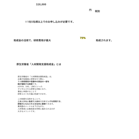
320,000
円
税別
※1社5名様以上でのお申し込みが必要です。
75％
助成金の活用で、研修費用が最大
助成されます。
厚生労働省「人材開発支援助成金」とは
厚生労働省の「人材開発支援助成金」は、
企業が従業員に研修を行う際に、
その
研修費用や受講中の賃金の一部を
国が補助する制度
です。
AIやDX、SNS、LINEといった
デジタルスキル研修も対象となり、
事前に申請することで
研修コストを大幅に削減できます。
この制度を活用することで、
企業は
少ない負担で人材のリスキリングを実現でき、
即戦力となるスキルを社内に蓄積
できます。
費用面のハードルを下げながら、
人材育成と企業成長を同時に進められるのが
大きなメリットです。