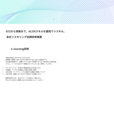
ゼロから実務まで。AI/DXスキルを最短でリスキル。
会社リスキリング定額研修概要
e-learning研修
企業の成長に欠かせないAIスキルを、
短期間で実務に活かせる形で習得できるe-learning研修です。
AIの基本知識から、業務ですぐに使える実践スキルまで体系的に学習可能。
さらに、ニーズに合わせて複数のカリキュラムをご用意しています。
AIリスキリング：生成AIや業務効率化の活用スキル
DX基礎：デジタル化推進に必要な知識と事例
SNS活用：マーケティングに直結する最新の発信ノウハウ
LINE活用：顧客とのつながりを強化する実践スキル
動画学習のため、自分のペースで効率よく進められ、
学んだその日から実務に活かせる内容となっています。