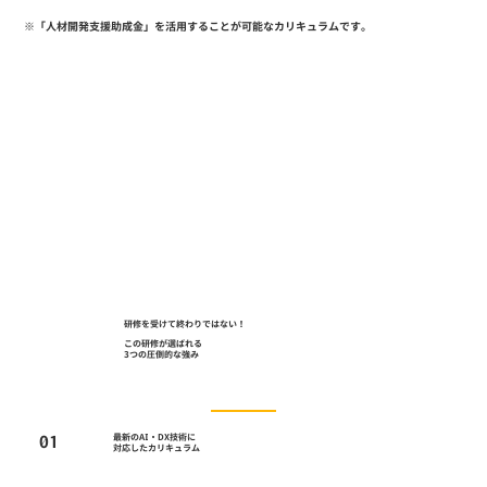
※「人材開発支援助成金」を活用することが可能なカリキュラムです。
研修を受けて終わりではない！
この研修が選ばれる
​3つの圧倒的な強み
01
最新のAI・DX技術に
​対応したカリキュラム