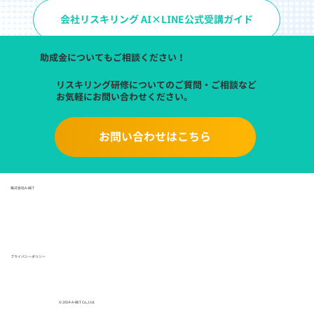
Difyとは？初心者でもできるAiアプリ制作の第一歩

Difyを導入するために必要な土台・環境づくり〜git〜

会社リスキリング AI×LINE公式受講ガイド
Difyを導入するために必要な土台・環境づくり〜docker〜

gitダウンロードからDifyサインインまで！ゼロから始める環境設定

助成金についてもご相談ください！
Difyアプリの違いを徹底解説！用途に応じた使い分けガイド

Difyで始める！Geminiを活用した基本的なチャットボット構築ガイド

リスキリング研修についてのご質問・ご相談など
生成AIの使い方を案内！Difyで作るガイドチャットボット構築法

お気軽にお問い合わせください。
Difyで高度なChatflow活用術：税金案内用チャットボット構築ガイド

【エージェント】Difyで作るQRコード生成BOT！URLを簡単変換でき
るアプリ開発ガイド

お問い合わせはこちら
【エージェント】Difyで企業財務分析を効率化！API不要のエージェン
トアプリ作成法

【エージェント】Dify×テンプレート活用！旅行計画・案内をサポート
するツール構築術

株式会社A-BET
【WorkFlow】Difyを活用してYouTube字幕を翻訳！英語から日本語へ
のアプリ制作ガイド

【WorkFlow】Difyで作るSEO強化ブログアプリ！テンプレートを使っ
た制作ガイド

【WorkFlow】メール作業をもっと効率的に！Difyで作る自動返信ワー
クフローの制作法

プライバシーポリシー
【WorkFlow】画像生成がもっと身近に！DifyとDALL-Eを活用したアプ
リ制作ガイド

【WorkFlow】メール返信を自動化！Difyで作ったワークフローをツー
ル化して使ってみよう

© 2024 A-BET Co., Ltd.
Dify×Notion活用！ChatGPT使用マニュアルを作成するアプリ開発ガ