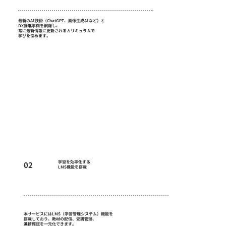
最新のAI技術（ChatGPT、画像生成AIなど）と
DX推進事例を網羅し、
常に最新情報に更新されるカリキュラムで
学びを深めます。
学習を効率化する
02
​LMS機能を搭載
本サービスにはLMS（学習管理システム）機能を
搭載しており、教材の配信、受講管理、
進捗確認を一元化できます。