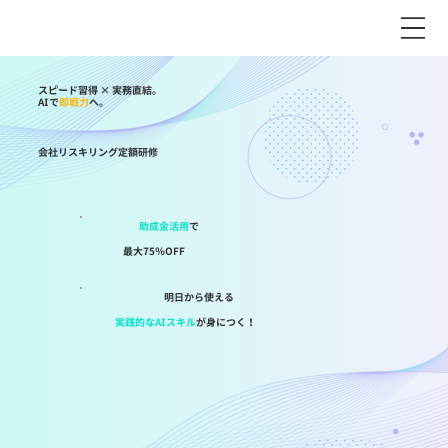
スピード習得 × 実務直結。
AIで
即戦力
へ。
会社リスキリング定額研修
助成金活用
で
最大75％OFF
明日から使える
実践的なAIスキル
が身につく！